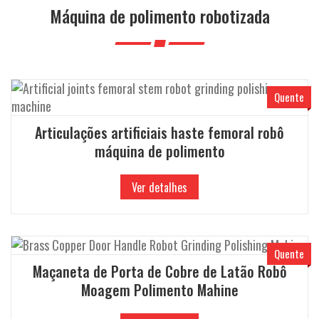
a
Máquina de polimento robotizada
ç
ã
o
Quente
Articulações artificiais haste femoral robô
máquina de polimento
Ver detalhes
Quente
Maçaneta de Porta de Cobre de Latão Robô
Moagem Polimento Mahine