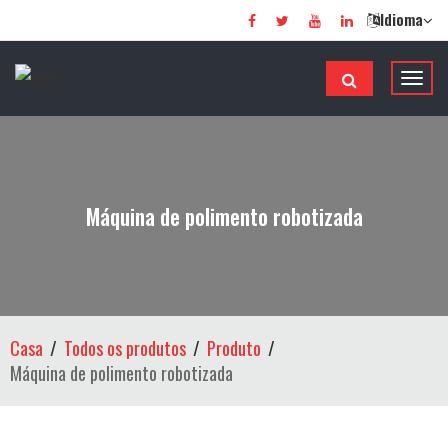
Idioma
A
l
t
e
r
n
Máquina de polimento robotizada
a
r
d
e
n
Casa
Todos os produtos
Produto
a
Máquina de polimento robotizada
v
e
g