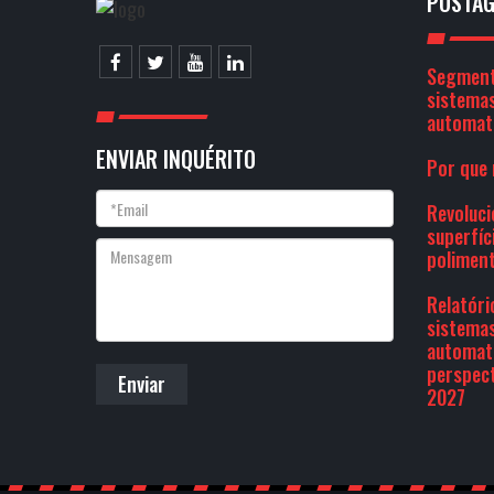
POSTAG
Segment
sistemas
automat
ENVIAR INQUÉRITO
Por que 
Revoluc
superfíc
polimen
Relatóri
sistemas
automat
perspect
Enviar
2027