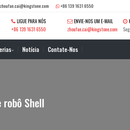
zhoufan.cai@kingstone.com
+86 139 1631 6550
LIGUE PARA NÓS
ENVIE-NOS UM E-MAIL
+86 139 1631 6550
zhoufan.cai@kingstone.com
Seg
erias
Notícia
Contate-Nos
 robô Shell