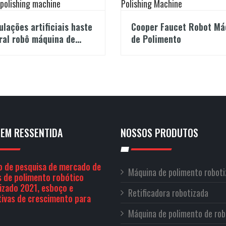
ulações artificiais haste
Cooper Faucet Robot Má
ral robô máquina de
de Polimento
mento
EM RESSENTIDA
NOSSOS PRODUTOS
o de pesquisa de mercado de
Máquina de polimento robot
 de polimento robótico
izado 2021, esboço e
Retificadora robotizada
ivas de crescimento para
Máquina de polimento de rob