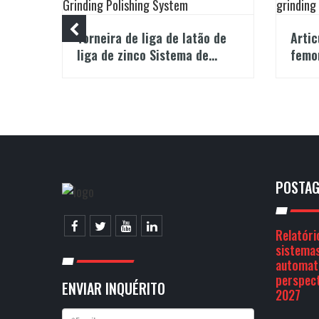
Torneira de liga de latão de
Artic
io
liga de zinco Sistema de
femo
polimento robótico
poli
POSTAG
Relatóri
sistemas
automat
perspect
ENVIAR INQUÉRITO
2027