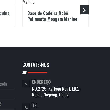
quina
Base de Cadeira Robô
Máqu
Polimento Moagem Mahine
e Po
CONTATE-NOS
ENDEREÇO
izada
NO.2725, Kaifaqu Road, EDZ,
Ruian, Zhejiang, China
ô
TEL