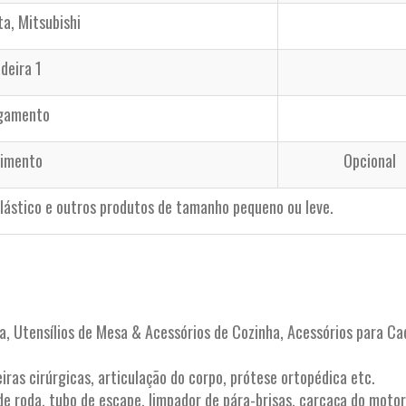
ta, Mitsubishi
deira 1
egamento
limento
Opcional
plástico e outros produtos de tamanho pequeno ou leve.
a, Utensílios de Mesa & Acessórios de Cozinha, Acessórios para Ca
as cirúrgicas, articulação do corpo, prótese ortopédica etc.
de roda, tubo de escape, limpador de pára-brisas, carcaça do motor