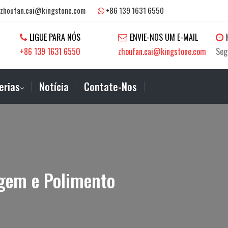
zhoufan.cai@kingstone.com
+86 139 1631 6550
LIGUE PARA NÓS
ENVIE-NOS UM E-MAIL
+86 139 1631 6550
zhoufan.cai@kingstone.com
Seg
erias
Notícia
Contate-Nos
gem e Polimento