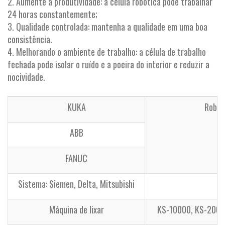
2. Aumente a produtividade: a célula robótica pode trabalhar
24 horas constantemente;
3. Qualidade controlada: mantenha a qualidade em uma boa
consistência.
4. Melhorando o ambiente de trabalho: a célula de trabalho
fechada pode isolar o ruído e a poeira do interior e reduzir a
nocividade.
KUKA
Robô 
ABB
FANUC
Sistema: Siemen, Delta, Mitsubishi
Máquina de lixar
KS-10000, KS-2000