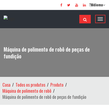
Idioma
A
l
t
e
r
Máquina de polimento de robô de peças de
n
fundição
a
r
d
e
n
Casa
Todos os produtos
Produto
a
Máquina de polimento de robô
v
Máquina de polimento de robô de peças de fundição
e
g