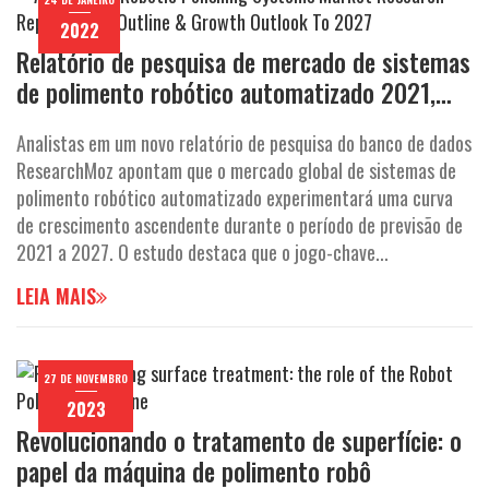
a
2022
ç
Relatório de pesquisa de mercado de sistemas
ã
de polimento robótico automatizado 2021,
o
esboço e perspectivas de crescimento para
Analistas em um novo relatório de pesquisa do banco de dados
2027
ResearchMoz apontam que o mercado global de sistemas de
polimento robótico automatizado experimentará uma curva
de crescimento ascendente durante o período de previsão de
2021 a 2027. O estudo destaca que o jogo-chave...
LEIA MAIS
27 DE NOVEMBRO
2023
Revolucionando o tratamento de superfície: o
papel da máquina de polimento robô