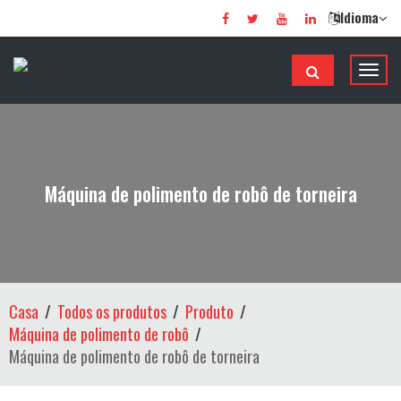
Idioma
A
l
t
e
r
n
Máquina de polimento de robô de torneira
a
r
d
e
n
Casa
Todos os produtos
Produto
a
Máquina de polimento de robô
v
Máquina de polimento de robô de torneira
e
g