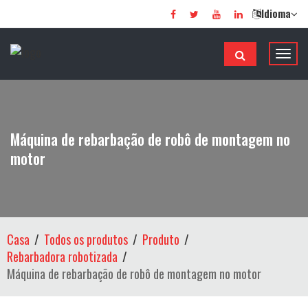
Idioma
A
l
t
e
r
Máquina de rebarbação de robô de montagem no
n
motor
a
r
d
e
n
Casa
Todos os produtos
Produto
a
Rebarbadora robotizada
v
Máquina de rebarbação de robô de montagem no motor
e
g